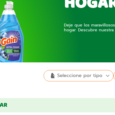
HOGAR
Deje que los maravilloso
hogar. Descubre nuestra
Seleccione por tipo
Detergente
Suavizantes
Hojitas para
de ropa
Odor
Island
de ropa
secadora
GAR
Relax
Happy
líquido
Defense
Fresh