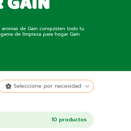
 GAIN
s aromas de Gain conquisten todo tu
 gama de limpieza para hogar Gain.
Seleccione por necesidad
Productos
Detergente
para el
de ropa en
Spring
Blissful
Otros
10
productos
polvo
hogar
Daydream
breeze
aromas