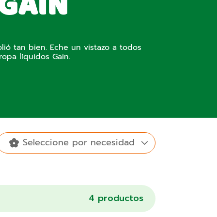
 GAIN
ió tan bien. Eche un vistazo a todos
ropa líquidos Gain.
Seleccione por necesidad
Detergente
Productos
de ropa en
Spring
Blissful
Otros
para el hogar
4
productos
polvo
Daydream
breeze
aromas