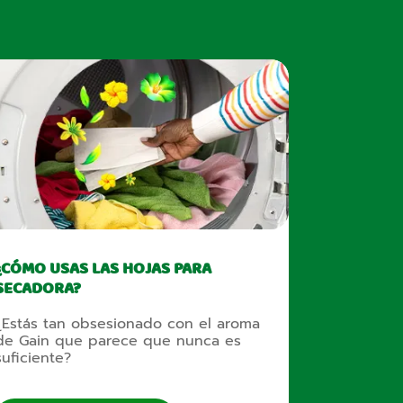
¿CÓMO USAS LAS HOJAS PARA
SECADORA?
¿Estás tan obsesionado con el aroma
de Gain que parece que nunca es
suficiente?