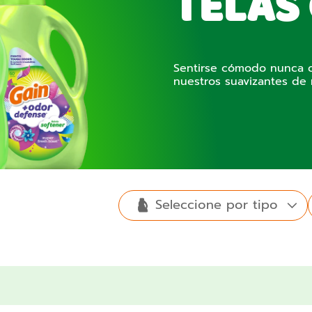
TELAS
Sentirse cómodo nunca ol
nuestros suavizantes de 
Seleccione por tipo
Detergente
Suavizantes
Hojitas para
de ropa
Odor
Island
de ropa
secadora
Relax
Happy
líquido
Defense
Fresh