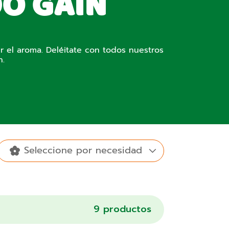
DO GAIN
er el aroma. Deléitate con todos nuestros
n.
Seleccione por necesidad
Detergente
Productos
de ropa en
Spring
Blissful
Otros
para el hogar
9
productos
polvo
Daydream
breeze
aromas