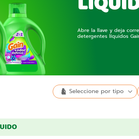
LÍQUI
Abre la llave y deja corr
detergentes líquidos Gai
Seleccione por tipo
Detergente
Suavizantes
Hojitas para
de ropa
Odor
Island
de ropa
secadora
QUIDO
Relax
Happy
líquido
Defense
Fresh